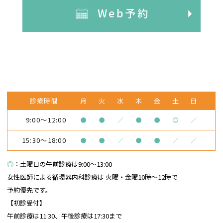
Web予約
診療時間
月
火
水
木
金
土
日
9:00～12:00
●
●
／
●
●
◎
／
15:30～18:00
●
●
／
●
●
／
／
◎
：土曜日の午前診療は9:00～13:00
女性医師による循環器内科診療は
火曜・金曜10時～12時で
予約優先です。
【初診受付】
午前診療は11:30、午後診療は17:30まで