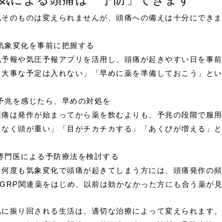
気そのものは変えられませんが、頭痛への備えは十分にでき
気象変化を事前に把握する
気予報や気圧予報アプリを活用し、頭痛が起きやすい日を事
、大事な予定は入れない」「早めに薬を準備しておこう」と
予兆を感じたら、早めの対処を
頭痛は発作が始まってから薬を飲むよりも、予兆の段階で服
となく頭が重い」「目がチカチカする」「あくびが増える」
専門医による予防療法を検討する
に何度も気象変化で頭痛が起きてしまう方には、頭痛発作の
CGRP関連薬をはじめ、以前は効かなかった方にも合う薬が
気に振り回される生活は、適切な治療によって変えられます