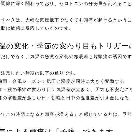
の調節に深く関わっており、セロトニンの分泌量が乱れるこ
目すべきは、大幅な気圧低下でなくても頭痛が起きるという
、脳は敏感に反応しているのです。
温の変化・季節の変わり目もトリガー
圧だけでなく、気温の急激な変化や寒暖差も片頭痛の誘因で
に注意したい時期は以下の通りです。
梅雨・台風シーズン：気圧と湿度が同時に大きく変動する
春・秋の季節の変わり目：気温差が大きく、天気も不安定に
冬の寒暖差が激しい日：朝晩と日中の温度差が引き金になる
毎年この時期になると頭痛が増える」と感じている方は、季
気による頭痛は「予防」できます