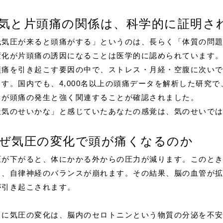
気と片頭痛の関係は、科学的に証明さ
低気圧が来ると頭痛がする」というのは、長らく「体質の問
変化が片頭痛の誘因になることは医学的に認められています
頭痛を引き起こす要因の中で、ストレス・月経・空腹に次いで
ます。国内でも、4,000名以上の頭痛データを解析した研究
」が頭痛の発生と強く関連することが確認されました。
天気のせいかな」と感じていたあなたの感覚は、気のせいで
ぜ気圧の変化で頭が痛くなるのか
圧が下がると、体にかかる外からの圧力が減ります。このと
し、自律神経のバランスが崩れます。その結果、脳の血管が
が引き起こされます。
らに気圧の変化は、脳内のセロトニンという物質の分泌を不