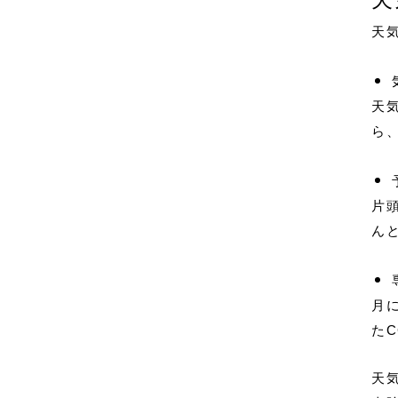
天
天
ら
片
ん
月
た
天