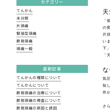
カテゴリー
てんかん
天
未分類
「
片頭痛
の
緊張型頭痛
片
群発頭痛
い
頭痛一般
下
「
最新記事
な
てんかんの種類について
気
てんかんについて
知
群発頭痛の治療について
作
群発頭痛の検査について
さ
群発頭痛の原因と誘因