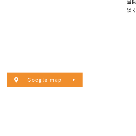
当
談
Google map