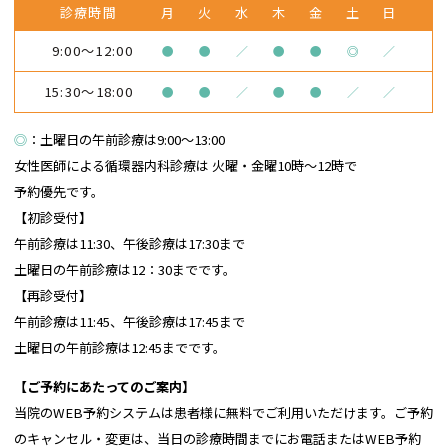
診療時間
月
火
水
木
金
土
日
9:00～12:00
●
●
／
●
●
◎
／
15:30～18:00
●
●
／
●
●
／
／
◎
：土曜日の午前診療は9:00～13:00
女性医師による循環器内科診療は
火曜・金曜10時～12時で
予約優先です。
【初診受付】
午前診療は11:30、午後診療は17:30まで
土曜日の午前診療は12：30までです。
【再診受付】
午前診療は11:45、午後診療は17:45まで
土曜日の午前診療は12:45までです。
【ご予約にあたってのご案内】
当院のWEB予約システムは患者様に無料でご利用いただけます。ご予約
のキャンセル・変更は、当日の診療時間までにお電話またはWEB予約