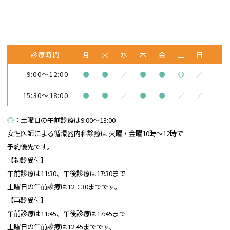
診療時間
月
火
水
木
金
土
日
9:00～12:00
●
●
／
●
●
◎
／
15:30～18:00
●
●
／
●
●
／
／
◎
：土曜日の午前診療は9:00～13:00
女性医師による循環器内科診療は
火曜・金曜10時～12時で
予約優先です。
【初診受付】
午前診療は11:30、午後診療は17:30まで
土曜日の午前診療は12：30までです。
【再診受付】
午前診療は11:45、午後診療は17:45まで
土曜日の午前診療は12:45までです。