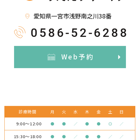
愛知県一宮市浅野南之川38番
0586-52-6288
Web予約
診療時間
月
火
水
木
金
土
日
9:00～12:00
●
●
／
●
●
◎
／
15:30～18:00
●
●
／
●
●
／
／